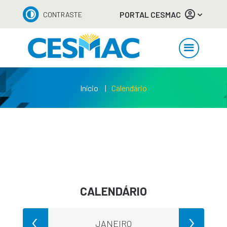
PORTAL CESMAC
CONTRASTE
Início
Calendário
CALENDÁRIO
‹
›
O
JANEIRO
F