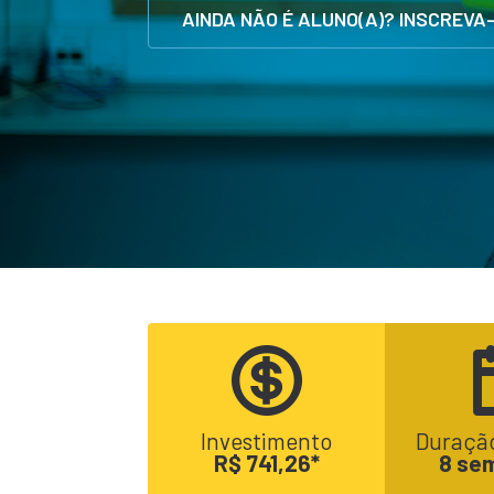
AINDA NÃO É ALUNO(A)? INSCREVA
Investimento
Duração
R$ 741,26*
8 se