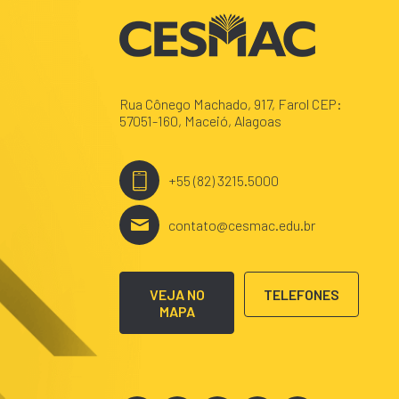
Rua Cônego Machado, 917, Farol CEP:
57051-160, Maceió, Alagoas
+55 (82) 3215.5000
contato@cesmac.edu.br
VEJA NO
TELEFONES
MAPA