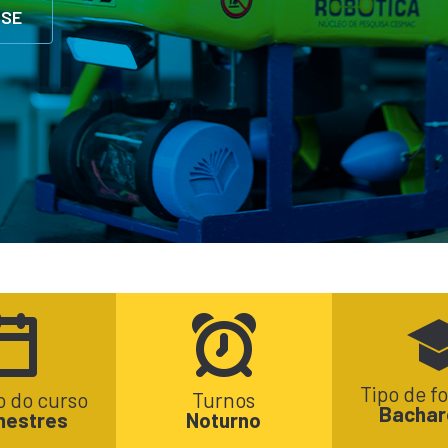
-SE
Tipo de 
 do curso
Turnos
Bachar
mestres
Noturno