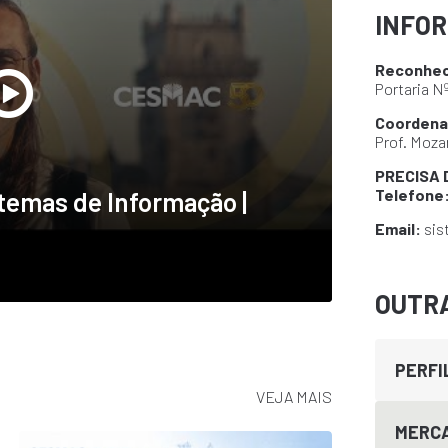
INFO
Reconhe
Portaria N
Coordena
Prof. Mozar
PRECISA 
Telefone
temas de Informação |
Email:
sis
OUTR
PERFI
VEJA MAIS
MERCA