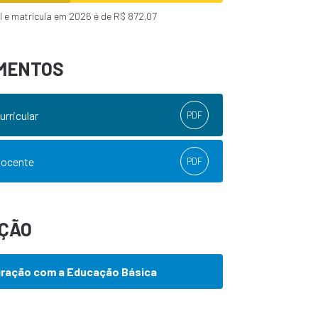
l e matrícula em 2026 é de R$ 872,07
MENTOS
urricular
PDF
Docente
PDF
AÇÃO
gração com a Educação Básica