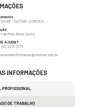
RMAÇÕES
cimento
º 04/98 - 29.07.98 - CONSED
ção
t de Melo Alves Júnior
DE AJUDA?
:
(82) 3215-5177
temasdeinformacao@cesmac.edu.br
AS INFORMAÇÕES
L PROFISSIONAL
DO DE TRABALHO