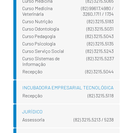
Curso Medicina
(82) 3215.5065
Curso Medicina
(82) 99617.4980 /
Veterinária
3260.1711 / 1734
Curso Nutrição
(82) 3215.5183
Curso Odontologia
(82) 3215.5031
Curso Pedagogia
(82) 3215.5043
Curso Psicologia
(82) 3215.5135
Curso Serviço Social
(82) 3215.5243
Curso Sistemas de
(82) 3215.5237
Informação
Recepção
(82) 3215.5044
INCUBADORA EMPRESARIAL TECNOLÓGICA
Recepção
(82) 3215.5118
JURÍDICO
Assessoria
(82) 3215.5213 / 5238