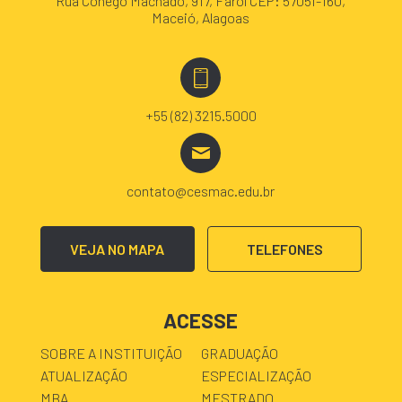
Rua Cônego Machado, 917, Farol CEP: 57051-160,
Maceió, Alagoas
+55 (82) 3215.5000
contato@cesmac.edu.br
VEJA NO MAPA
TELEFONES
ACESSE
SOBRE A INSTITUIÇÃO
GRADUAÇÃO
ATUALIZAÇÃO
ESPECIALIZAÇÃO
MBA
MESTRADO