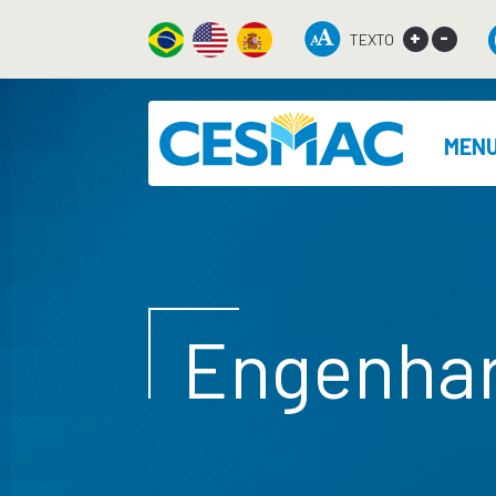
+
-
TEXTO
MEN
Engenhari