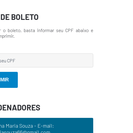
A DE BOLETO
r o boleto, basta informar seu CPF abaixo e
mprimir.
DENADORES
na Maria Souza - E-mail:
iasouza66@gmail.com