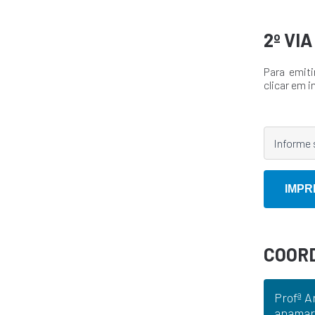
2º VI
Para emiti
clicar em i
COOR
Profª A
anamar