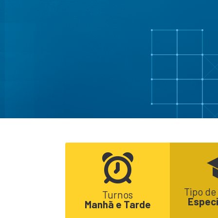
Tipo de
Turnos
Especi
Manhã e Tarde