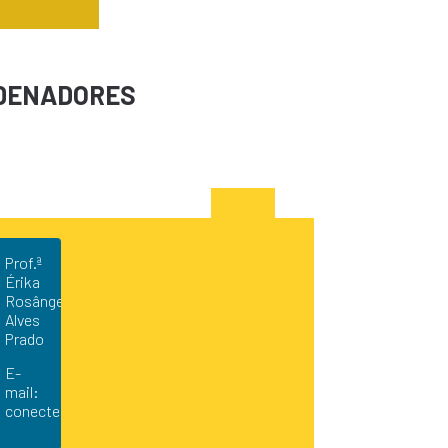
DENADORES
Prof.ª
Érika
Rosângela
Alves
Prado
E-
mail:
conecterikaprado@hotmail.com