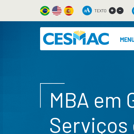
+
-
TEXTO
MEN
MBA em G
Serviços 