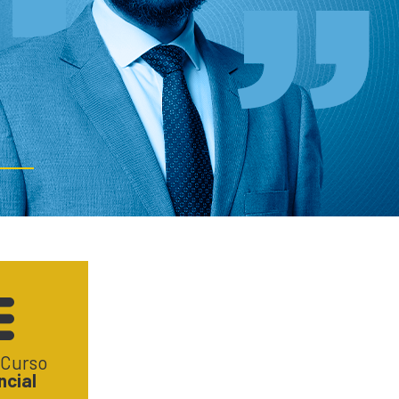
 Curso
ncial