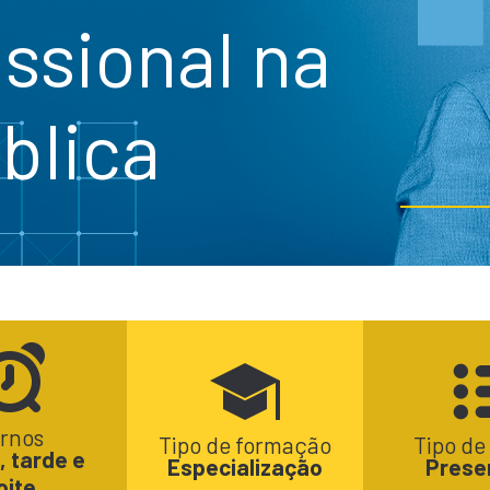
issional na
blica
rnos
Tipo de formação
Tipo de
 tarde e
Especialização
Prese
oite