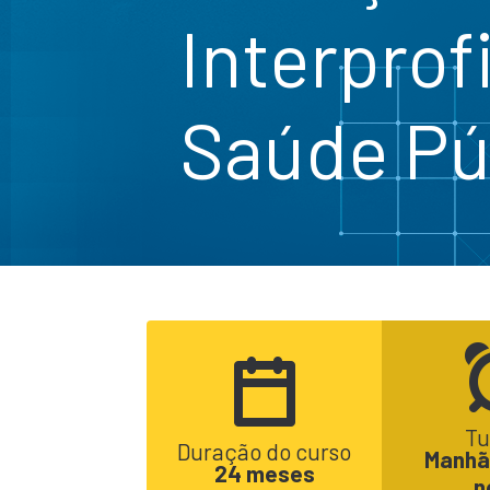
Interprof
Saúde Pú
Tu
Duração do curso
Manhã,
24 meses
n