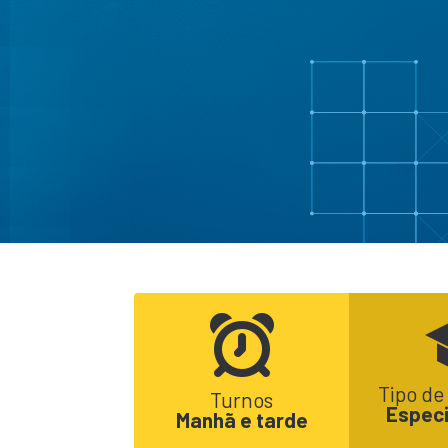
Tipo de
Turnos
Especi
Manhã e tarde