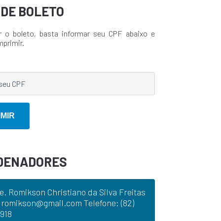
A DE BOLETO
r o boleto, basta informar seu CPF abaixo e
mprimir.
DENADORES
e. Romikson Christiano da Silva Freitas
 romikson@gmail.com Telefone: (82)
918