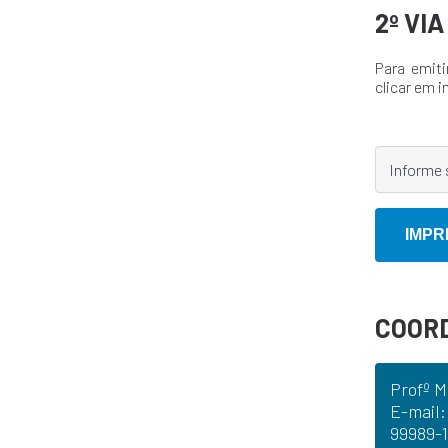
2º VI
Para emiti
clicar em i
COOR
Profº M
E-mail:
99989-1