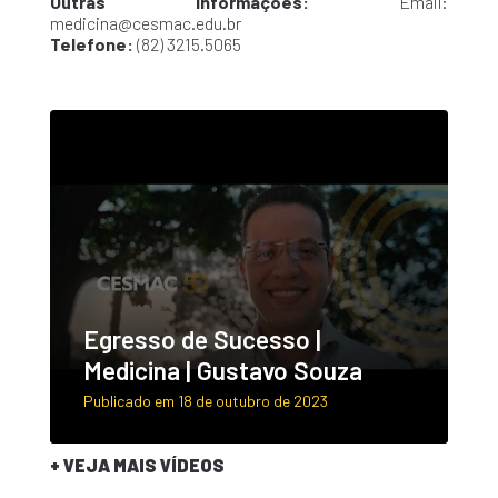
Outras informações:
Email:
medicina@cesmac.edu.br
Telefone:
(82) 3215.5065
Egresso de Sucesso |
Medicina | Gustavo Souza
Publicado em 18 de outubro de 2023
+ VEJA MAIS VÍDEOS