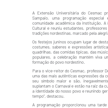
A Extensão Universitária do Cesmac pro
Sampaio, uma programação especial 
comunidade acadêmica da instituição. A 
Cultural e reuniu estudantes, professor
tradições nordestinas, marcado pela alegria
Os festejos juninos ocupam lugar de dest
costumes, saberes e expressões artístic
quadrilhas, das comidas típicas, das músi
populares, a celebração mantém viva um
formação do povo nordestino.
Para o vice-reitor do Cesmac, professor D
uma das mais autênticas expressões da cul
seu símbolo maior e são, inegavelment
suplantam o Carnaval e estão na raiz da c
a identidade do nosso povo e reunindo ger
tempo”, destacou.
A programação proporcionou uma tarde d