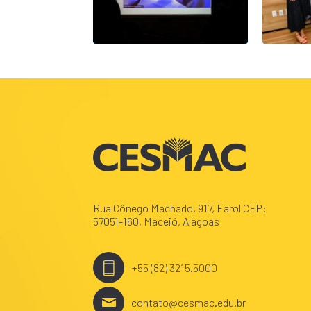
Rua Cônego Machado, 917, Farol CEP:
57051-160, Maceió, Alagoas
+55 (82) 3215.5000
contato@cesmac.edu.br