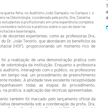
ima quarta-feira, no Auditório João Sampaio, no Campus I, o
ers na Odontologia, coordenado pela profa. Dra. Catarina
o estudantes e profissionais em uma experiência completa
onteúdos teóricos e práticos sobre o uso do laser na
ofacial e laserterapia.
 de docentes experientes, como as professoras Dra.
 do Dr. João Tenório, que abordaram os benefícios da
rofacial (HOF), proporcionando um momento rico de
foi a realização de uma demonstração prática com
a de odontologia da instituição. Enquanto a professora
o auditório, interagindo com o público, os professores
m, em tempo real, um procedimento de preenchimento
iente modelo. A atividade teve excelente receptividade
ompanhassem todas as etapas do procedimento,
na prática, a aplicação das técnicas apresentadas.
vento também foi marcado pelo lançamento oficial da
iativa desenvolvida sob a coordenação da profa. Dra.