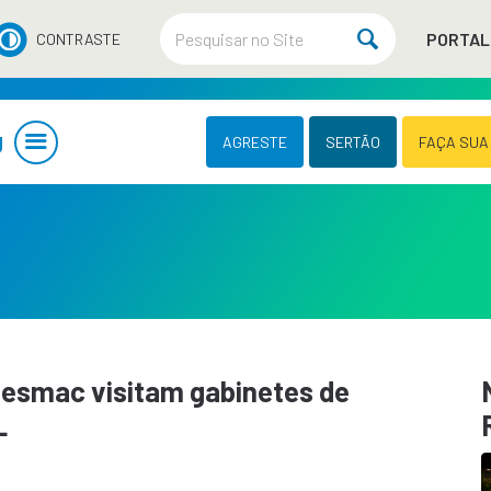
PORTAL
CONTRASTE
U
AGRESTE
SERTÃO
FAÇA SUA
 Cesmac visitam gabinetes de
L